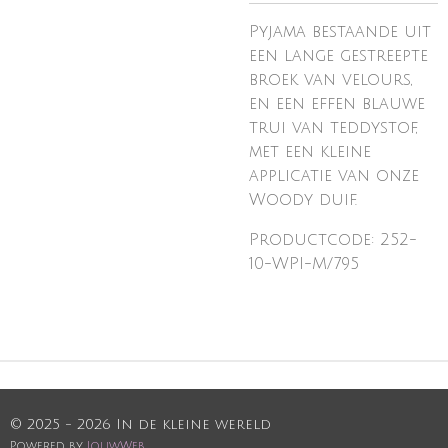
Pyjama bestaande uit
een lange gestreepte
broek van velours,
en een effen blauwe
trui van teddystof,
met een kleine
applicatie van onze
Woody duif.
Productcode: 252-
10-WPI-M/795
© 2025 - 2026 In de kleine wereld
Powered by
JouwWeb