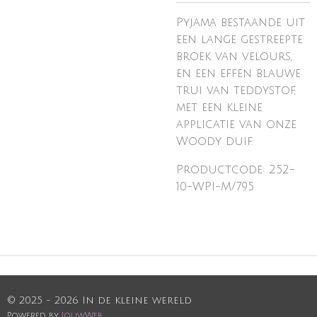
Pyjama bestaande uit
een lange gestreepte
broek van velours,
en een effen blauwe
trui van teddystof,
met een kleine
applicatie van onze
Woody duif.
Productcode: 252-
10-WPI-M/795
© 2025 - 2026 In de kleine wereld
Powered by
JouwWeb