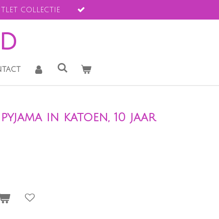
tlet collectie
ld
tact
yjama in katoen, 10 jaar