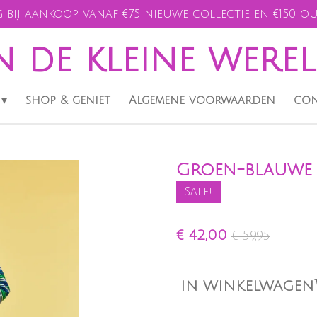
 bij aankoop vanaf €75 nieuwe collectie en €150 ou
n de kleine were
shop & geniet
Algemene voorwaarden
con
Groen-blauwe p
Sale!
€ 42,00
€ 59,95
IN WINKELWAGEN