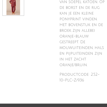
van soepel katoen. Op
de borst en de rug
kan je een kleine
ponyprint vinden.
Het bovenstuk en de
broek zijn allebei
oranje-blauw
gestreept. De
mouwuiteinden, hals
en pijpuiteinden zijn
in het zacht
oranje/bruin.
Productcode: 252-
10-PLC-Z/936