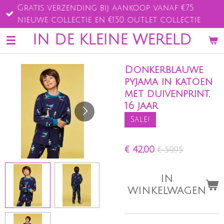
Gratis verzending bij aankoop vanaf €75
Ga
nieuwe collectie en €150 outlet collectie
direct
naar
IN DE KLEINE WERELD
de
hoofdinhoud
Donkerblauwe
pyjama in katoen
met duivenprint,
16 jaar
Sale!
€ 42,00
€ 59,95
IN
WINKELWAGEN