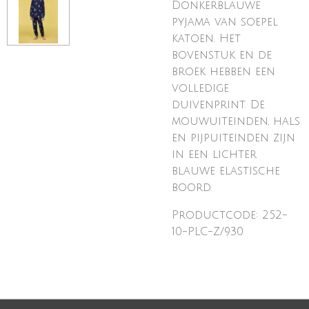
Donkerblauwe
pyjama van soepel
katoen. Het
bovenstuk en de
broek hebben een
volledige
duivenprint. De
mouwuiteinden, hals
en pijpuiteinden zijn
in een lichter
blauwe elastische
boord.
Productcode: 252-
10-PLC-Z/930