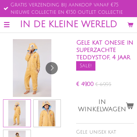
Gratis verzending bij aankoop vanaf €75
Ga
nieuwe collectie en €150 outlet collectie
direct
naar
IN DE KLEINE WERELD
de
hoofdinhoud
Gele kat onesie in
superzachte
teddystof, 4 jaar
Sale!
€ 49,00
€ 69,95
IN
WINKELWAGEN
Gele unisex kat