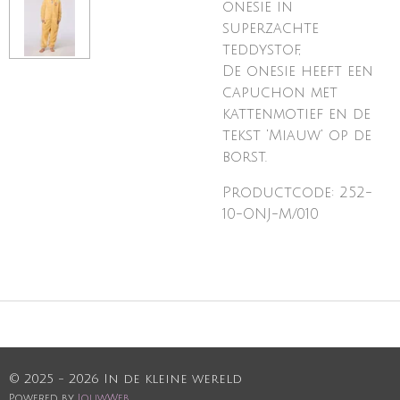
onesie in
superzachte
teddystof,
De onesie heeft een
capuchon met
kattenmotief en de
tekst 'Miauw' op de
borst.
Productcode: 252-
10-ONJ-M/010
© 2025 - 2026 In de kleine wereld
Powered by
JouwWeb