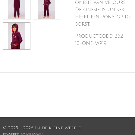
onesie van velours.
De onesie is unisex,
heeft een pony op de
borst.
Productcode: 252-
10-ONE-V/919
© 2025 - 2026 In de kleine wereld
Powered by
JouwWeb