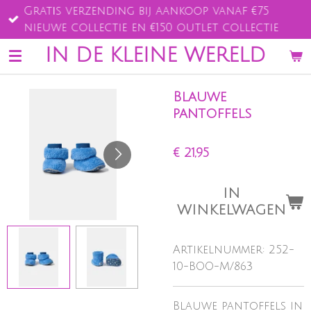
Gratis verzending bij aankoop vanaf €75
Ga
nieuwe collectie en €150 outlet collectie
direct
naar
IN DE KLEINE WERELD
de
hoofdinhoud
Blauwe
pantoffels
€ 21,95
IN
WINKELWAGEN
Artikelnummer:
252-
10-BOO-M/863
Blauwe pantoffels in