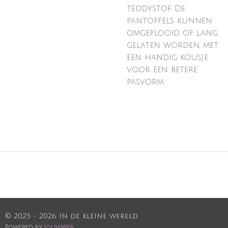
teddystof. De
pantoffels kunnen
omgeplooid of lang
gelaten worden, met
een handig kousje
voor een betere
pasvorm.
© 2025 - 2026 In de kleine wereld
Powered by
JouwWeb