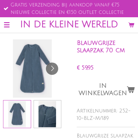
Gratis verzending bij aankoop vanaf €75
Ga
nieuwe collectie en €150 outlet collectie
direct
naar
IN DE KLEINE WERELD
de
hoofdinhoud
Blauwgrijze
slaapzak 70 cm
€ 59,95
IN
WINKELWAGEN
Artikelnummer:
252-
10-BLZ-M/189
Blauwgrijze slaapzak