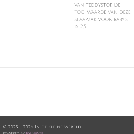
van teddystof. De
TOG-waarde van deze
slaapzak voor baby's
is 2,5.
© 2025 - 2026 In de kleine wereld
Powered by
JouwWeb