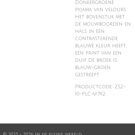
Donkergroene
pyjama van velours.
Het bovenstuk met
de mouwboorden en
hals in een
contrasterende
blauwe kleur heeft
een print van een
duif. De broek is
blauw-groen
gestreept.
Productcode: 252-
10-PLC-V/792
© 2025 - 2026 In de kleine wereld