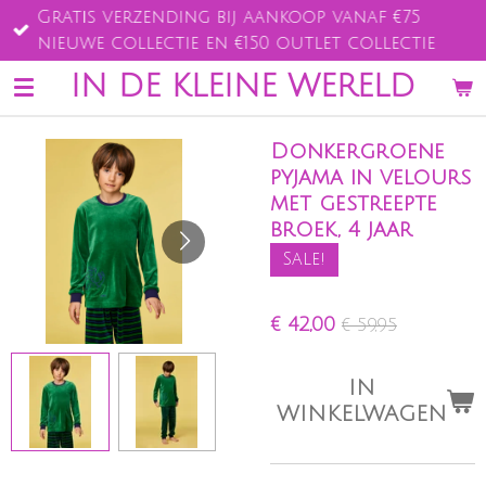
Gratis verzending bij aankoop vanaf €75
Ga
nieuwe collectie en €150 outlet collectie
direct
naar
IN DE KLEINE WERELD
de
hoofdinhoud
Donkergroene
pyjama in velours
met gestreepte
broek, 4 jaar
Sale!
€ 42,00
€ 59,95
IN
WINKELWAGEN