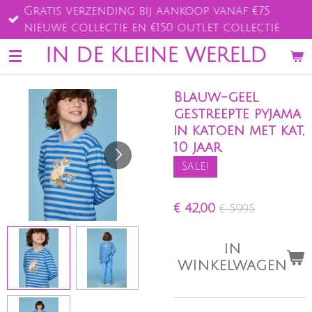
Gratis verzending bij aankoop vanaf €75
Ga
nieuwe collectie en €150 outlet collectie
direct
naar
IN DE KLEINE WERELD
de
hoofdinhoud
Blauw-geel
gestreepte pyjama
in katoen met kat,
10 jaar
Sale!
€ 42,00
€ 59,95
IN
WINKELWAGEN