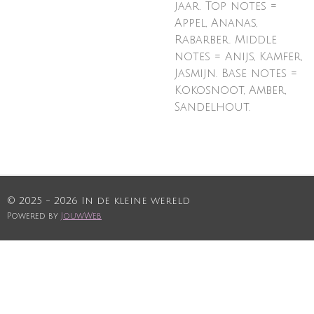
jaar. Top notes =
Appel, Ananas,
Rabarber. Middle
notes = Anijs, Kamfer,
Jasmijn. Base notes =
Kokosnoot, Amber,
Sandelhout.
© 2025 - 2026 In de kleine wereld
Powered by
JouwWeb