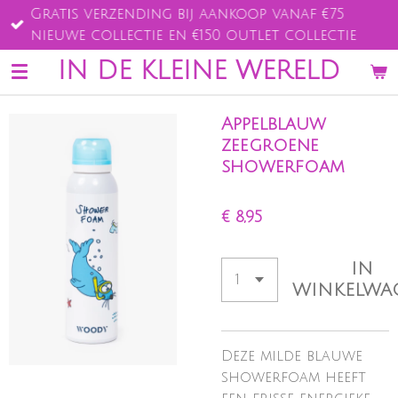
Gratis verzending bij aankoop vanaf €75
Ga
nieuwe collectie en €150 outlet collectie
direct
naar
IN DE KLEINE WERELD
de
hoofdinhoud
Appelblauw
zeegroene
showerfoam
€ 8,95
IN
WINKELWA
Deze milde blauwe
showerfoam heeft