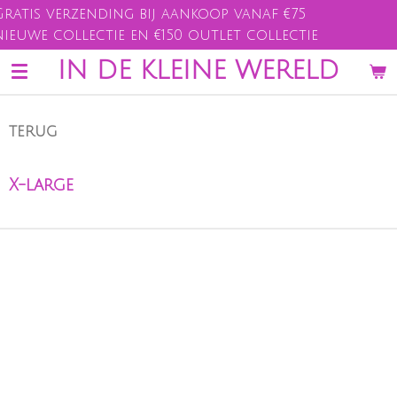
zending bij aankoop vanaf €75
Ga
lectie en €150 outlet collectie
direct
naar
IN DE KLEINE WERELD
de
hoofdinhoud
TERUG
X-large