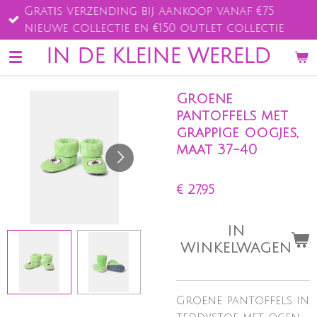
Gratis verzending bij aankoop vanaf €75
Ga
nieuwe collectie en €150 outlet collectie
direct
naar
IN DE KLEINE WERELD
de
hoofdinhoud
Groene
pantoffels met
grappige oogjes,
maat 37-40
€ 27,95
IN
WINKELWAGEN
Groene pantoffels in