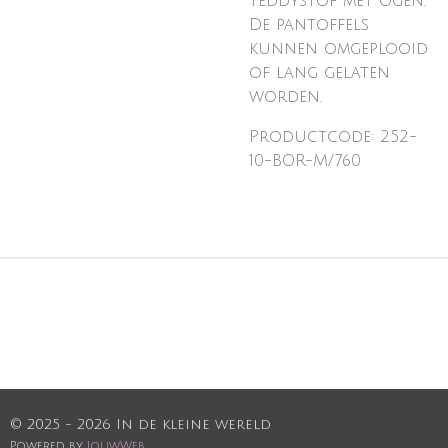
teddystof met ogen.
De pantoffels
kunnen omgeplooid
of lang gelaten
worden.
Productcode: 252-
10-BOR-M/760
© 2025 - 2026 In de kleine wereld
Powered by
JouwWeb