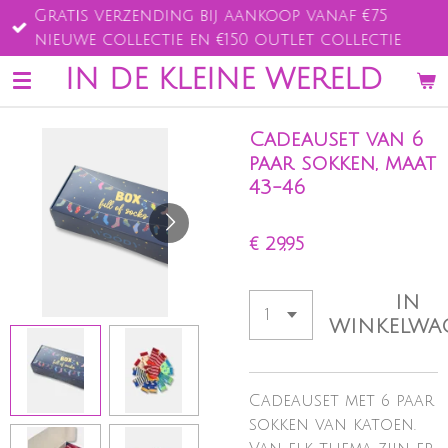
Gratis verzending bij aankoop vanaf €75
Ga
nieuwe collectie en €150 outlet collectie
direct
naar
IN DE KLEINE WERELD
de
hoofdinhoud
Cadeauset van 6
paar sokken, maat
43-46
€ 29,95
IN
WINKELWA
Cadeauset met 6 paar
sokken van katoen.