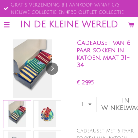
Gratis verzending bij aankoop vanaf €75
Ga
nieuwe collectie en €150 outlet collectie
direct
naar
IN DE KLEINE WERELD
de
hoofdinhoud
Cadeauset van 6
paar sokken in
katoen, maat 31-
34
€ 29,95
IN
WINKELWA
Cadeauset met 6 paar