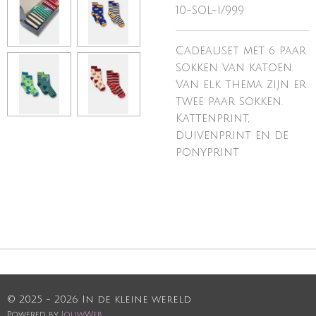
10-SOL-I/999
Cadeauset met 6 paar
sokken van katoen.
Van elk thema zijn er
twee paar sokken.
Kattenprint,
duivenprint en de
ponyprint
© 2025 - 2026 In de kleine wereld
Powered by
JouwWeb