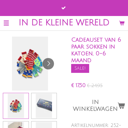
Ga
direct
naar
IN DE KLEINE WERELD
de
hoofdinhoud
Cadeauset van 6
paar sokken in
katoen, 0-6
maand
Sale!
€ 17,50
€ 24,95
IN
WINKELWAGEN
Artikelnummer:
252-