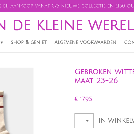
 bij aankoop vanaf €75 nieuwe collectie en €150 ou
n de kleine were
shop & geniet
Algemene voorwaarden
con
Gebroken witte
maat 23-26
€ 17,95
IN WINKE