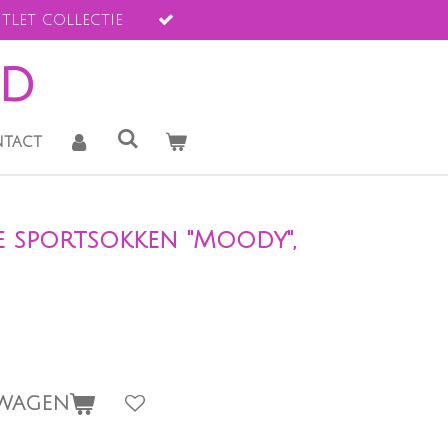
tlet collectie
ld
tact
 sportsokken "Moody",
LWAGEN