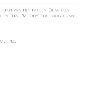
okken van fijn katoen. De sokken
l en tekst "Moody" ter hoogte van
OD-I/133