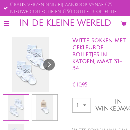
Gratis verzending bij aankoop vanaf €75
Ga
nieuwe collectie en €150 outlet collectie
direct
naar
IN DE KLEINE WERELD
de
hoofdinhoud
Witte sokken met
gekleurde
bolletjes in
katoen, maat 31-
34
€ 10,95
IN
WINKELWA