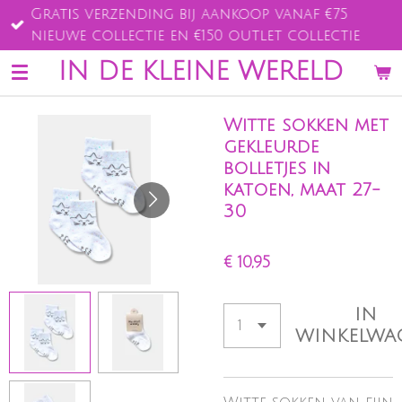
Gratis verzending bij aankoop vanaf €75
Ga
nieuwe collectie en €150 outlet collectie
direct
naar
IN DE KLEINE WERELD
de
hoofdinhoud
Witte sokken met
gekleurde
bolletjes in
katoen, maat 27-
30
€ 10,95
IN
WINKELWA