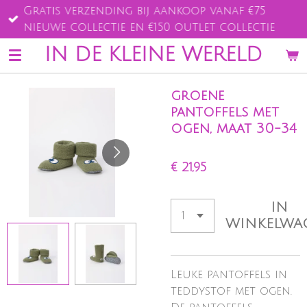
Gratis verzending bij aankoop vanaf €75
Ga
nieuwe collectie en €150 outlet collectie
direct
naar
IN DE KLEINE WERELD
de
hoofdinhoud
groene
pantoffels met
ogen, maat 30-34
€ 21,95
IN
WINKELWA
Leuke
pantoffels in
teddystof met ogen.