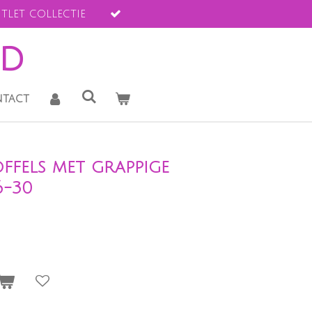
tlet collectie
ld
tact
ffels met grappige
6-30