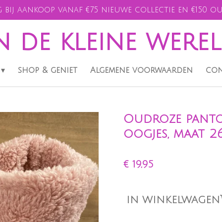
 bij aankoop vanaf €75 nieuwe collectie en €150 ou
n de kleine were
shop & geniet
Algemene voorwaarden
con
Oudroze panto
oogjes, maat 2
€ 19,95
IN WINKELWAGEN