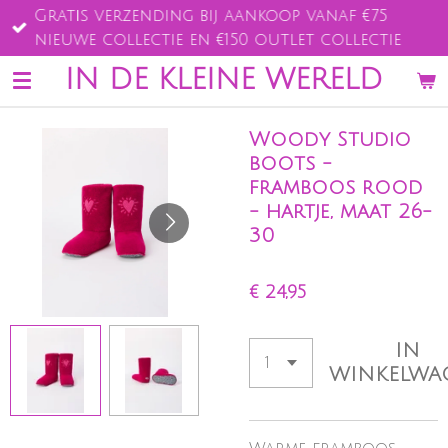
Gratis verzending bij aankoop vanaf €75
Ga
nieuwe collectie en €150 outlet collectie
direct
naar
IN DE KLEINE WERELD
de
hoofdinhoud
Woody Studio
boots -
framboos rood
- hartje, maat 26-
30
€ 24,95
IN
WINKELWA