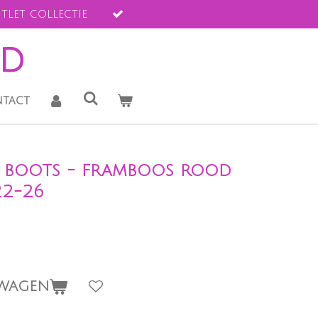
tlet collectie
ld
tact
 boots - framboos rood
22-26
LWAGEN