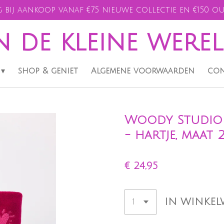
 bij aankoop vanaf €75 nieuwe collectie en €150 ou
n de kleine were
shop & geniet
Algemene voorwaarden
con
Woody Studio
- hartje, maat 
€ 24,95
IN WINKE