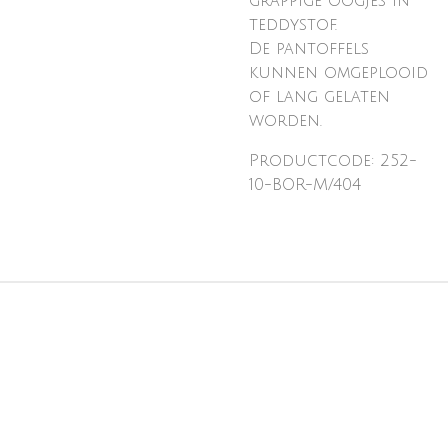
grappige oogjes in
teddystof.
De pantoffels
kunnen omgeplooid
of lang gelaten
worden.
Productcode: 252-
10-BOR-M/404