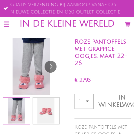
Gratis verzending bij aankoop vanaf €75
Ga
nieuwe collectie en €150 outlet collectie
direct
naar
IN DE KLEINE WERELD
de
hoofdinhoud
Roze pantoffels
met grappige
oogjes, maat 22-
26
€ 27,95
IN
WINKELWA
Roze pantoffels met