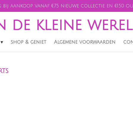
 bij aankoop vanaf €75 nieuwe collectie en €150 ou
n de kleine were
shop & geniet
Algemene voorwaarden
con
rts