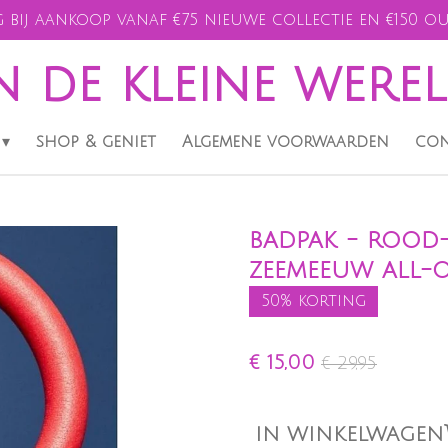
 bij aankoop vanaf €75 nieuwe collectie en €150 ou
n de kleine were
shop & geniet
Algemene voorwaarden
con
badpak - rood-
zeemeeuw all-o
50% korting
€ 15,00
€ 29,95
IN WINKELWAGEN