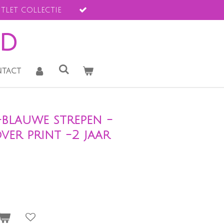
tlet collectie
ld
tact
blauwe strepen -
ver print -2 jaar