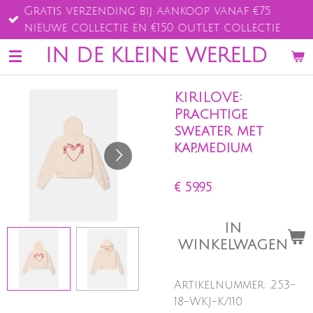
Gratis verzending bij aankoop vanaf €75
Ga
nieuwe collectie en €150 outlet collectie
direct
naar
IN DE KLEINE WERELD
de
hoofdinhoud
KIRILOVE:
Prachtige
sweater met
kap,medium
€ 59,95
IN
WINKELWAGEN
Artikelnummer:
253-
18-WKJ-K/110