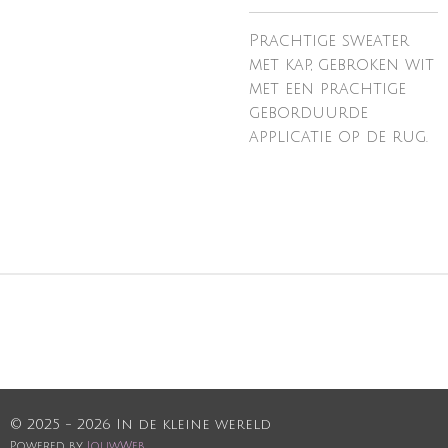
Prachtige sweater
met kap, gebroken wit
met een prachtige
geborduurde
applicatie op de rug.
© 2025 - 2026 In de kleine wereld
Powered by
JouwWeb