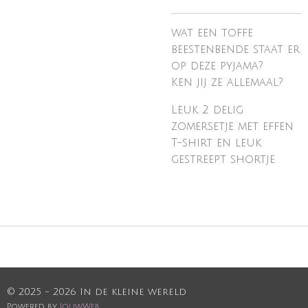
wat een toffe
beestenbende staat er
op deze pyjama?
Ken jij ze allemaal?
Leuk 2 delig
zomersetje met effen
T-shirt en leuk
gestreept shortje
© 2025 - 2026 In de kleine wereld
Powered by
JouwWeb