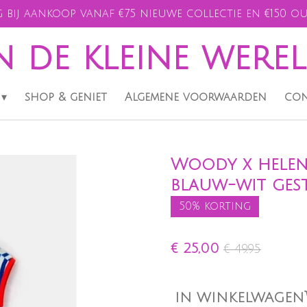
 bij aankoop vanaf €75 nieuwe collectie en €150 ou
n de kleine were
shop & geniet
Algemene voorwaarden
con
Woody x helen 
blauw-wit gestr
50% korting
€ 25,00
€ 49,95
IN WINKELWAGEN