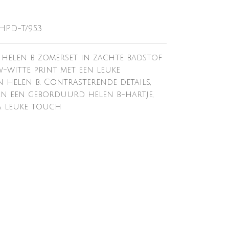
-HPD-T/953
 helen b zomerset in zachte badstof
w-witte print met een leuke
 helen b. Contrasterende details,
 en een geborduurd helen b-hartje,
a leuke touch