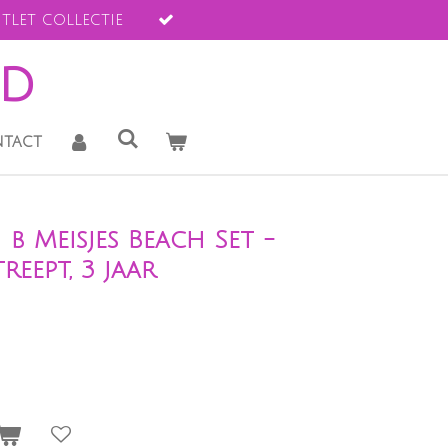
tlet collectie
ld
tact
b Meisjes Beach Set -
eept, 3 jaar