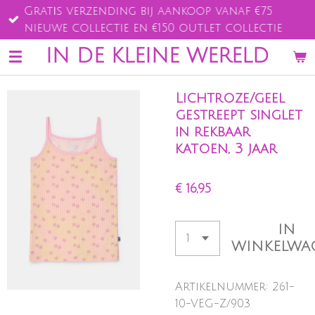
Gratis verzending bij aankoop vanaf €75
Ga
nieuwe collectie en €150 outlet collectie
direct
naar
IN DE KLEINE WERELD
de
hoofdinhoud
Lichtroze/geel
gestreept singlet
in rekbaar
katoen, 3 jaar
€ 16,95
IN
WINKELWA
Artikelnummer:
261-
10-VEG-Z/903