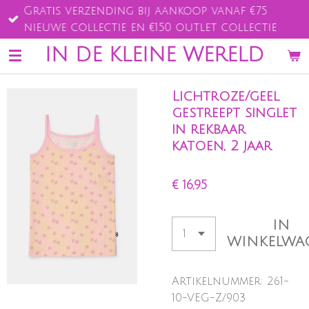
Gratis verzending bij aankoop vanaf €75
Ga
nieuwe collectie en €150 outlet collectie
direct
naar
IN DE KLEINE WERELD
de
hoofdinhoud
Lichtroze/geel
gestreept singlet
in rekbaar
katoen, 2 jaar
€ 16,95
IN
WINKELWA
Artikelnummer:
261-
10-VEG-Z/903