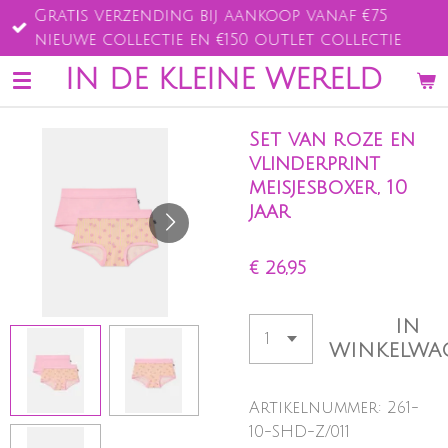
Gratis verzending bij aankoop vanaf €75
Ga
nieuwe collectie en €150 outlet collectie
direct
naar
IN DE KLEINE WERELD
de
hoofdinhoud
Set van roze en
vlinderprint
meisjesboxer, 10
jaar
€ 26,95
IN
WINKELWA
Artikelnummer:
261-
10-SHD-Z/011