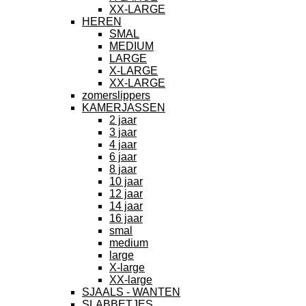
XX-LARGE
HEREN
SMAL
MEDIUM
LARGE
X-LARGE
XX-LARGE
zomerslippers
KAMERJASSEN
2 jaar
3 jaar
4 jaar
6 jaar
8 jaar
10 jaar
12 jaar
14 jaar
16 jaar
smal
medium
large
X-large
XX-large
SJAALS - WANTEN
SLABBETJES