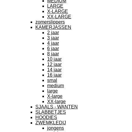
MEDIUM
LARGE
X-LARGE
XX-LARGE
zomerslippers
KAMERJASSEN
2 jaar
3 jaar
4 jaar
6 jaar
8 jaar
10 jaar
12 jaar
14 jaar
16 jaar
smal
medium
large
X-large
XX-large
SJAALS - WANTEN
SLABBETJES
HOODIES
ZWEMKLEDIJ
jongens