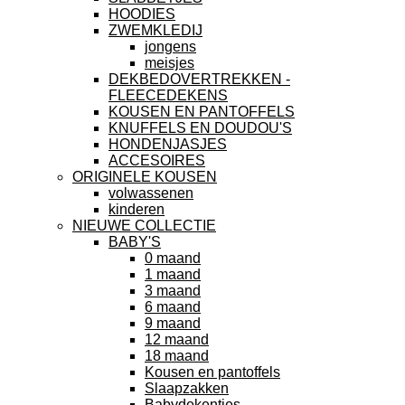
HOODIES
ZWEMKLEDIJ
jongens
meisjes
DEKBEDOVERTREKKEN -
FLEECEDEKENS
KOUSEN EN PANTOFFELS
KNUFFELS EN DOUDOU'S
HONDENJASJES
ACCESOIRES
ORIGINELE KOUSEN
volwassenen
kinderen
NIEUWE COLLECTIE
BABY'S
0 maand
1 maand
3 maand
6 maand
9 maand
12 maand
18 maand
Kousen en pantoffels
Slaapzakken
Babydekentjes