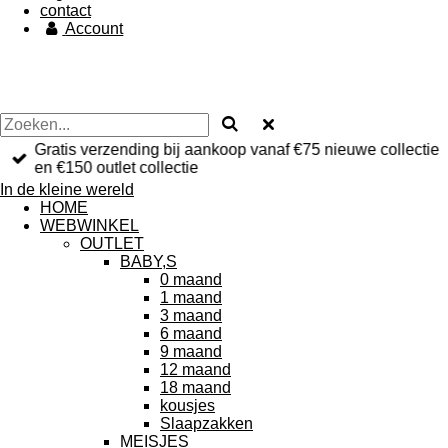
contact
Account
Gratis verzending bij aankoop vanaf €75 nieuwe collectie
en €150 outlet collectie
In de kleine wereld
HOME
WEBWINKEL
OUTLET
BABY,S
0 maand
1 maand
3 maand
6 maand
9 maand
12 maand
18 maand
kousjes
Slaapzakken
MEISJES