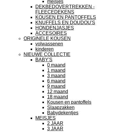
meisjes
DEKBEDOVERTREKKEN -
FLEECEDEKENS
KOUSEN EN PANTOFFELS
KNUFFELS EN DOUDOU'S
HONDENJASJES
ACCESOIRES
ORIGINELE KOUSEN
volwassenen
kinderen
NIEUWE COLLECTIE
BABY'S
0 maand
1 maand
3 maand
6 maand
9 maand
12 maand
18 maand
Kousen en pantoffels
Slaapzakken
Babydekentjes
MEISJES
2 JAAR
3 JAAR