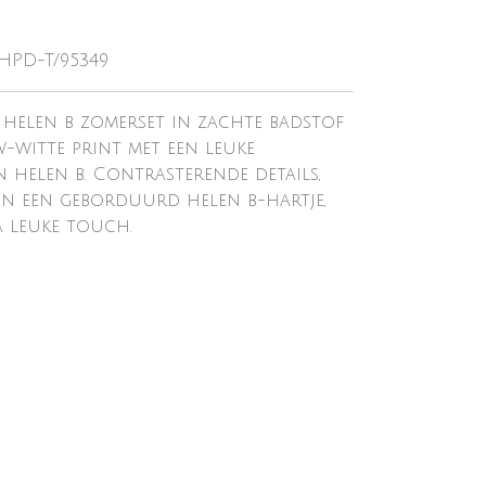
-HPD-T/95349
 helen b zomerset in zachte badstof
w-witte print met een leuke
 helen b. Contrasterende details,
 en een geborduurd helen b-hartje,
 leuke touch.