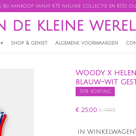
 bij aankoop vanaf €75 nieuwe collectie en €150 ou
n de kleine were
shop & geniet
Algemene voorwaarden
con
Woody x helen 
blauw-wit gestr
50% korting
€ 25,00
€ 49,95
IN WINKELWAGEN