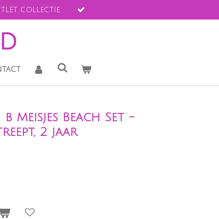
tlet collectie
ld
tact
b Meisjes Beach Set -
eept, 2 jaar