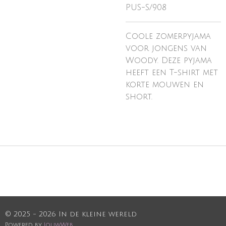
PUS-S/908
Coole zomerpyjama
voor jongens van
Woody. Deze pyjama
heeft een T-shirt met
korte mouwen en
short.
© 2025 - 2026 In de kleine wereld
Powered by
JouwWeb