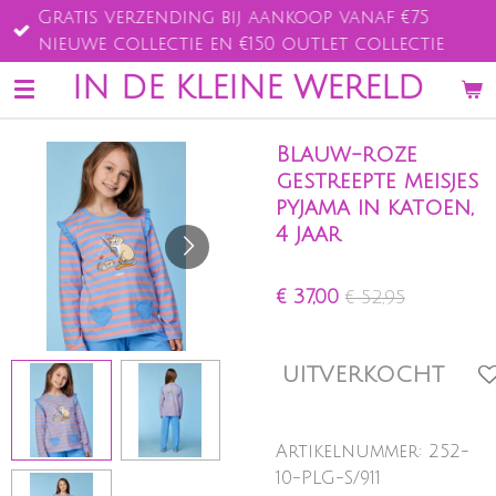
Gratis verzending bij aankoop vanaf €75
Ga
nieuwe collectie en €150 outlet collectie
direct
naar
IN DE KLEINE WERELD
de
hoofdinhoud
Blauw-roze
gestreepte meisjes
pyjama in katoen,
4 jaar
€ 37,00
€ 52,95
UITVERKOCHT
Artikelnummer:
252-
10-PLG-S/911