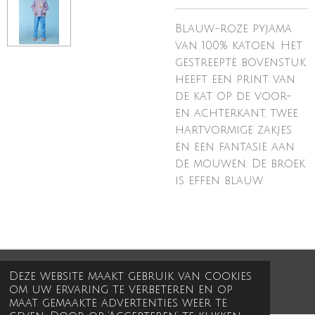
Blauw-roze pyjama
van 100% katoen. Het
gestreepte bovenstuk
heeft een print van
de kat op de voor-
en achterkant, twee
hartvormige zakjes
en een fantasie aan
de mouwen. De broek
is effen blauw.
© 2025 - 2026 In de kleine wereld
Deze website maakt gebruik van cookies
om uw ervaring te verbeteren en op
Powered by
JouwWeb
maat gemaakte advertenties weer te