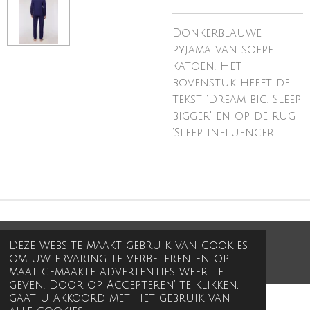
Donkerblauwe
pyjama van soepel
katoen. Het
bovenstuk heeft de
tekst 'Dream big. Sleep
bigger' en op de rug
'Sleep influencer'.
Deze website maakt gebruik van cookies
© 2025 - 2026 In de kleine wereld
om uw ervaring te verbeteren en op
Powered by
JouwWeb
maat gemaakte advertenties weer te
geven. Door op ‘Accepteren’ te klikken,
gaat u akkoord met het gebruik van