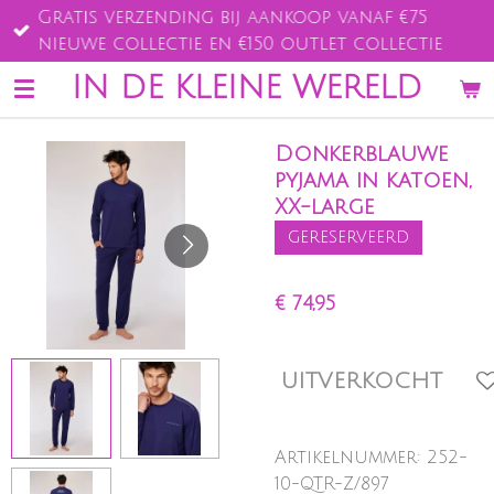
Gratis verzending bij aankoop vanaf €75
Ga
nieuwe collectie en €150 outlet collectie
direct
naar
IN DE KLEINE WERELD
de
hoofdinhoud
Donkerblauwe
pyjama in katoen,
XX-large
gereserveerd
€ 74,95
UITVERKOCHT
Artikelnummer:
252-
10-QTR-Z/897