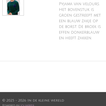
Pyjama van velours.
Het bovenstuk is
groen gestreept met
een blauw zakje op
de borst. De broek is
effen donkerblauw
en heeft zakken.
© 2025 - 2026 In de kleine wereld
Powered by
JouwWeb