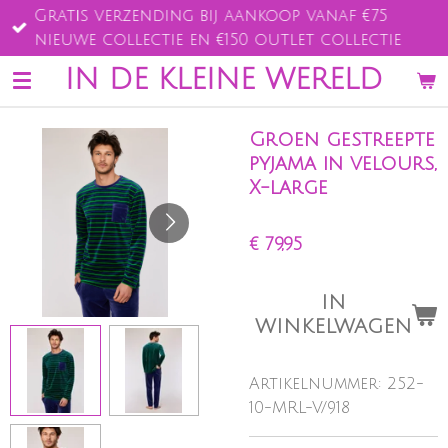
Gratis verzending bij aankoop vanaf €75
Ga
nieuwe collectie en €150 outlet collectie
direct
naar
IN DE KLEINE WERELD
de
hoofdinhoud
Groen gestreepte
pyjama in velours,
X-large
€ 79,95
IN
WINKELWAGEN
Artikelnummer:
252-
10-MRL-V/918