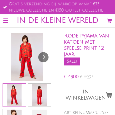
Gratis verzending bij aankoop vanaf €75
Ga
nieuwe collectie en €150 outlet collectie
direct
naar
IN DE KLEINE WERELD
de
hoofdinhoud
Rode pyjama van
katoen met
speelse print, 12
jaar
Sale!
€ 49,00
€ 69,95
IN
WINKELWAGEN
Artikelnummer:
253-