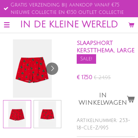
Gratis verzending bij aankoop vanaf €75
Ga
nieuwe collectie en €150 outlet collectie
direct
naar
IN DE KLEINE WERELD
de
hoofdinhoud
slaapshort
kerstthema, large
Sale!
€ 17,50
€ 24,95
IN
WINKELWAGEN
Artikelnummer:
253-
18-CLE-Z/995