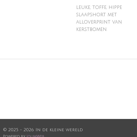
leuke, toffe, hippe
slaapshort met
alloverprint van
kerstbomen
© 2025 - 2026 In de kleine wereld
Powered by
JouwWeb