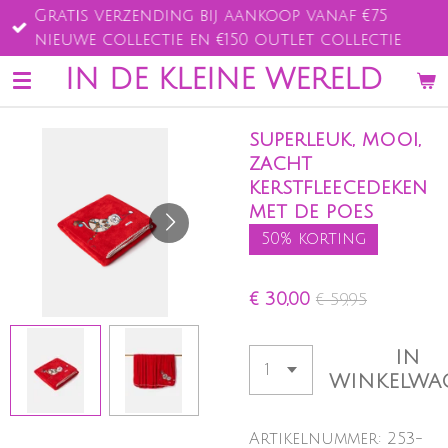
Gratis verzending bij aankoop vanaf €75
Ga
nieuwe collectie en €150 outlet collectie
direct
naar
IN DE KLEINE WERELD
de
hoofdinhoud
superleuk, mooi,
zacht
kerstfleecedeken
met de poes
50% korting
€ 30,00
€ 59,95
IN
WINKELWA
Artikelnummer:
253-