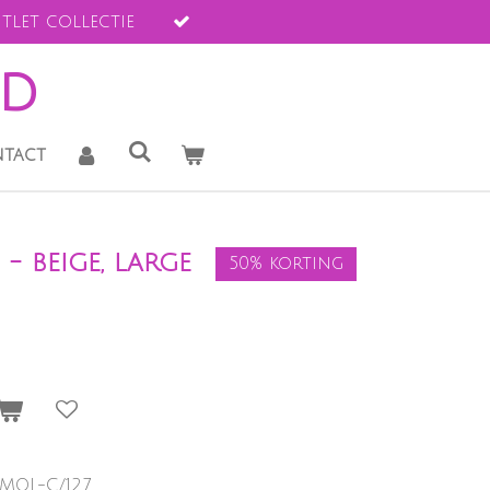
tlet collectie
ld
tact
- beige, large
50% korting
-MOL-C/127