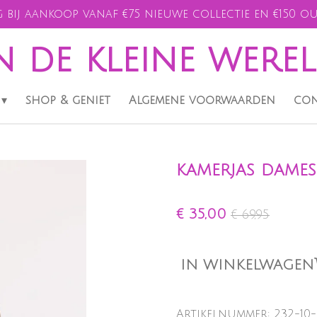
 bij aankoop vanaf €75 nieuwe collectie en €150 ou
n de kleine were
shop & geniet
Algemene voorwaarden
con
kamerjas dames 
€ 35,00
€ 69,95
IN WINKELWAGEN
Artikelnummer:
232-10