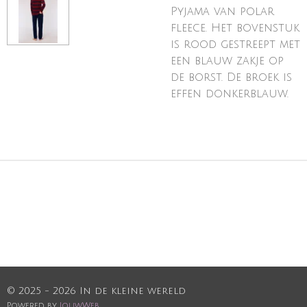
Pyjama van polar
fleece. Het bovenstuk
is rood gestreept met
een blauw zakje op
de borst. De broek is
effen donkerblauw.
© 2025 - 2026 In de kleine wereld
Powered by
JouwWeb