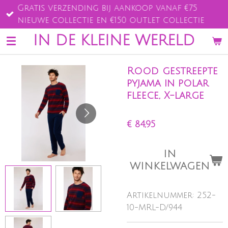
Gratis verzending bij aankoop vanaf €75
Ga
nieuwe collectie en €150 outlet collectie
direct
naar
IN DE KLEINE WERELD
de
hoofdinhoud
Rood gestreepte
pyjama in polar
fleece, X-large
€ 84,95
IN
WINKELWAGEN
Artikelnummer:
252-
10-MRL-D/944