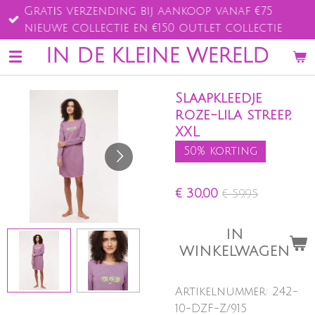
Gratis verzending bij aankoop vanaf €75
Ga
nieuwe collectie en €150 outlet collectie
direct
naar
IN DE KLEINE WERELD
de
hoofdinhoud
Slaapkleedje
roze-lila streep,
XXL
50% korting
€ 30,00
€ 59,95
IN
WINKELWAGEN
Artikelnummer:
242-
10-DZF-Z/915