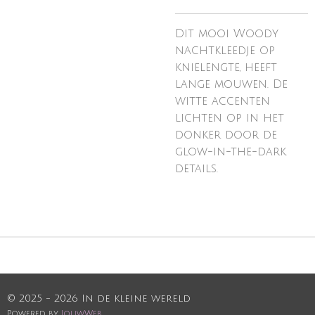
Dit mooi Woody
nachtkleedje op
knielengte, heeft
lange mouwen. De
witte accenten
lichten op in het
donker door de
glow-in-the-dark
details.
© 2025 - 2026 In de kleine wereld
Powered by
JouwWeb