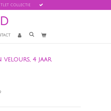
tlet collectie
ld
tact
 velours, 4 jaar