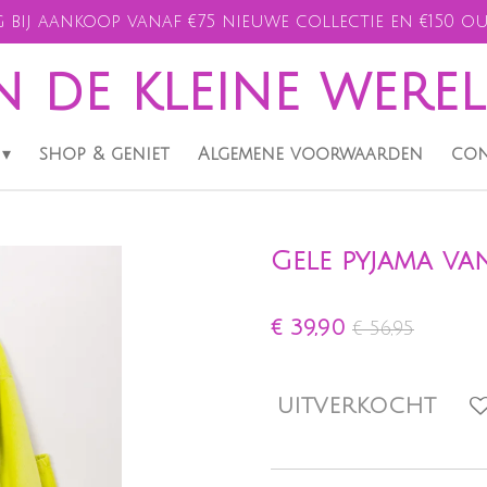
 bij aankoop vanaf €75 nieuwe collectie en €150 ou
n de kleine were
shop & geniet
Algemene voorwaarden
con
Gele pyjama van
€ 39,90
€ 56,95
UITVERKOCHT