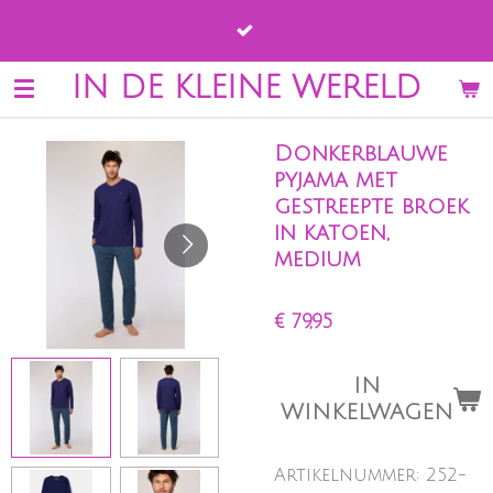
Ga
direct
naar
IN DE KLEINE WERELD
de
hoofdinhoud
Donkerblauwe
pyjama met
gestreepte broek
in katoen,
medium
€ 79,95
IN
WINKELWAGEN
Artikelnummer:
252-