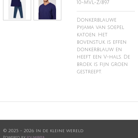
10-MVL-Z/897
Donkerblauwe
pyjama van soepel
katoen. Het
bovenstuk is effen
donkerblauw en
heeft een V-hals. De
broek is fijn groen
gestreept.
© 2025 - 2026 In de kleine wereld
Powered by
JouwWeb