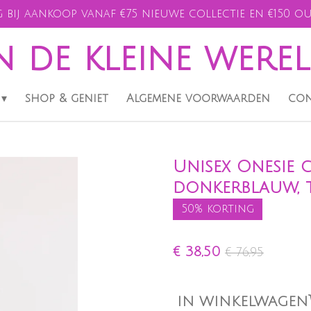
 bij aankoop vanaf €75 nieuwe collectie en €150 ou
n de kleine were
shop & geniet
Algemene voorwaarden
con
Unisex Onesie 
donkerblauw, t
50% korting
€ 38,50
€ 76,95
IN WINKELWAGEN