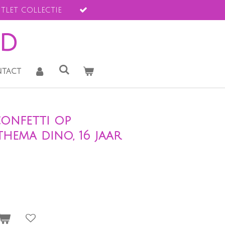
tlet collectie
ld
tact
confetti op
hema dino, 16 jaar