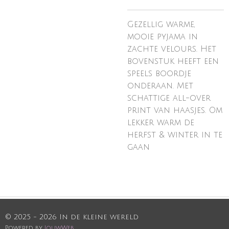
Gezellig warme,
mooie pyjama in
zachte velours. Het
bovenstuk heeft een
speels boordje
onderaan. Met
schattige all-over
print van haasjes. Om
lekker warm de
herfst & winter in te
gaan
© 2025 - 2026 In de kleine wereld
Powered by
JouwWeb