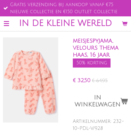
Gratis verzending bij aankoop vanaf €75
Ga
nieuwe collectie en €150 outlet collectie
direct
naar
IN DE KLEINE WERELD
de
hoofdinhoud
meisjespyjama,
velours thema
haas, 16 jaar
50% korting
€ 32,50
€ 64,95
IN
WINKELWAGEN
Artikelnummer:
232-
10-PDL-V/928