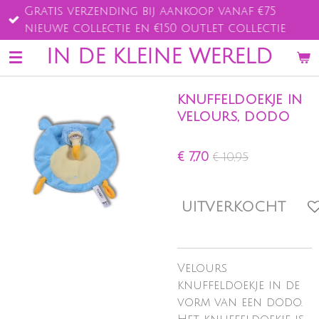
Gratis verzending bij aankoop vanaf €75
Ga
nieuwe collectie en €150 outlet collectie
direct
naar
IN DE KLEINE WERELD
de
hoofdinhoud
knuffeldoekje in
velours, dodo
€ 7,70
€ 10,95
UITVERKOCHT
Velours
knuffeldoekje in de
vorm van een dodo.